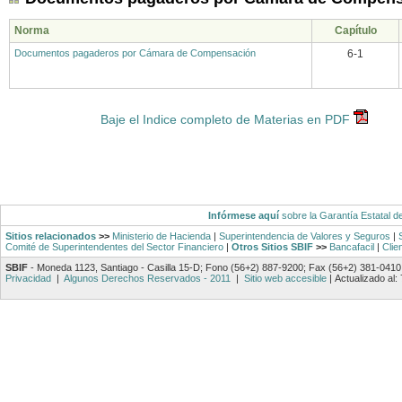
Norma
Capítulo
Documentos pagaderos por Cámara de Compensación
6-1
Baje el Indice completo de Materias en PDF
Infórmese aquí
sobre la Garantía Estatal d
Sitios relacionados
>>
Ministerio de Hacienda
|
Superintendencia de Valores y Seguros
|
Comité de Superintendentes del Sector Financiero
|
Otros Sitios SBIF
>>
Bancafacil
|
Clie
SBIF
- Moneda 1123, Santiago - Casilla 15-D; Fono (56+2) 887-9200; Fax (56+2) 381-0410
Privacidad
|
Algunos Derechos Reservados - 2011
|
Sitio web accesible
|
Actualizado al: