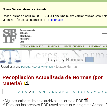
Nueva Versión de este sitio web
.
Desde inicios de abril de 2012, SBIF.cl tiene una nueva versión y usted está visi
ver la versión actual, haga click en
este enlace
.
Usted está en:
>
>
Listado Normas
Portada
Leyes y Normas
Recopilación Actualizada de Normas (por
Materia)
-
-
-
D
-
-
-
-
-
-
-
-
-
-
-
-
-
-
-
-
-
-
-
-
-
-
A
B
C
E
F
G
H
I
J
K
L
M
N
O
P
Q
R
S
T
U
V
W
X
Y
Z
* Algunos enlaces llevan a archivos en formato PDF
** Para leer los archivos PDF usted necesita el programa Acrobat 