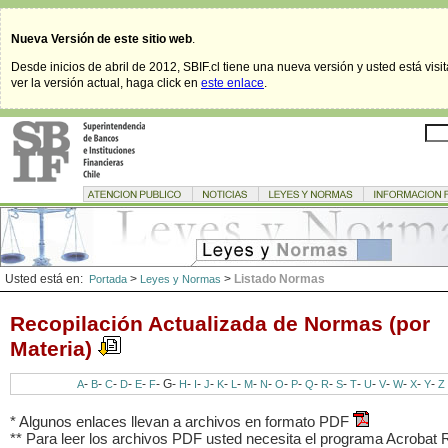
Nueva Versión de este sitio web
.
Desde inicios de abril de 2012, SBIF.cl tiene una nueva versión y usted está visi
ver la versión actual, haga click en
este enlace
.
Usted está en:
>
>
Listado Normas
Portada
Leyes y Normas
Recopilación Actualizada de Normas (por
Materia)
-
-
-
-
-
-
G
-
-
-
-
-
-
-
-
-
-
-
-
-
-
-
-
-
-
-
A
B
C
D
E
F
H
I
J
K
L
M
N
O
P
Q
R
S
T
U
V
W
X
Y
Z
* Algunos enlaces llevan a archivos en formato PDF
** Para leer los archivos PDF usted necesita el programa Acrobat 