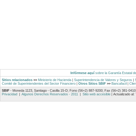
Infórmese aquí
sobre la Garantía Estatal d
Sitios relacionados
>>
Ministerio de Hacienda
|
Superintendencia de Valores y Seguros
|
Comité de Superintendentes del Sector Financiero
|
Otros Sitios SBIF
>>
Bancafacil
|
Clie
SBIF
- Moneda 1123, Santiago - Casilla 15-D; Fono (56+2) 887-9200; Fax (56+2) 381-0410
Privacidad
|
Algunos Derechos Reservados - 2011
|
Sitio web accesible
|
Actualizado al: