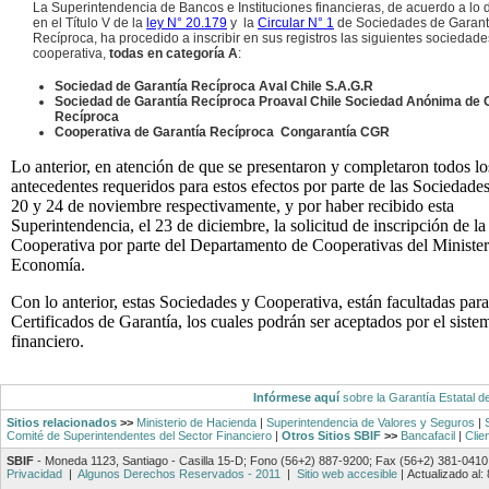
La Superintendencia de Bancos e Instituciones financieras, de acuerdo a lo 
en el Título V de la
ley N° 20.179
y la
Circular N° 1
de Sociedades de Garant
Recíproca, ha procedido a inscribir en sus registros las siguientes sociedade
cooperativa,
todas en categoría A
:
Sociedad de Garantía Recíproca Aval Chile S.A.G.R
Sociedad de Garantía Recíproca Proaval Chile Sociedad Anónima de 
Recíproca
Cooperativa de Garantía Recíproca Congarantía CGR
Lo anterior, en atención de que se presentaron y completaron todos lo
antecedentes requeridos para estos efectos por parte de las Sociedades
20 y 24 de noviembre respectivamente, y por haber recibido esta
Superintendencia, el 23 de diciembre, la solicitud de inscripción de la
Cooperativa por parte del Departamento de Cooperativas del Minister
Economía.
Con lo anterior, estas Sociedades y Cooperativa, están facultadas para
Certificados de Garantía, los cuales podrán ser aceptados por el siste
financiero.
Infórmese aquí
sobre la Garantía Estatal d
Sitios relacionados
>>
Ministerio de Hacienda
|
Superintendencia de Valores y Seguros
|
Comité de Superintendentes del Sector Financiero
|
Otros Sitios SBIF
>>
Bancafacil
|
Clie
SBIF
- Moneda 1123, Santiago - Casilla 15-D; Fono (56+2) 887-9200; Fax (56+2) 381-0410
Privacidad
|
Algunos Derechos Reservados - 2011
|
Sitio web accesible
|
Actualizado al: