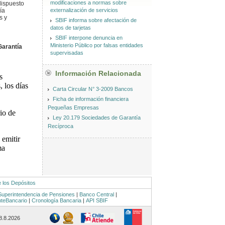
modificaciones a normas sobre
dispuesto
externalización de servicios
ía
s y
SBIF informa sobre afectación de
datos de tarjetas
SBIF interpone denuncia en
Ministerio Público por falsas entidades
Garantía
supervisadas
Información Relacionada
s
, los días
Carta Circular N° 3-2009 Bancos
Ficha de información financiera
Pequeñas Empresas
io de
Ley 20.179 Sociedades de Garantía
Recíproca
 emitir
ma
e los Depósitos
Superintendencia de Pensiones
|
Banco Central
|
nteBancario
|
Cronología Bancaria
|
API SBIF
 8.8.2026