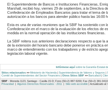
El Superintendente de Bancos e Instituciones Financieras, Enri
Marshall, recibió hoy, viernes 29 de septiembre, a la Directiva de
Confederación de Empleados Bancarios para tratar el tema de l
autorización a los bancos para atender público hasta las 16:00 h
Esta es una de varias reuniones que la SBIF ha sostenido con l
Confederación en el marco de la evaluación de los efectos de e
medida en la normal operación de las instituciones financieras.
La SBIF reitera sus anteriores declaraciones respecto a que la a
de la extensión del horario bancario debe ponerse en práctica e
marco de entendimiento con los trabajadores y de estricto apego
legislación laboral vigente.
Infórmese aquí
sobre la Garantía Estatal d
Sitios relacionados
>>
Ministerio de Hacienda
|
Superintendencia de Valores y Seguros
|
Comité de Superintendentes del Sector Financiero
|
Otros Sitios SBIF
>>
Bancafacil
|
Clie
SBIF
- Moneda 1123, Santiago - Casilla 15-D; Fono (56+2) 887-9200; Fax (56+2) 381-0410
Privacidad
|
Algunos Derechos Reservados - 2011
|
Sitio web accesible
|
Actualizado al: