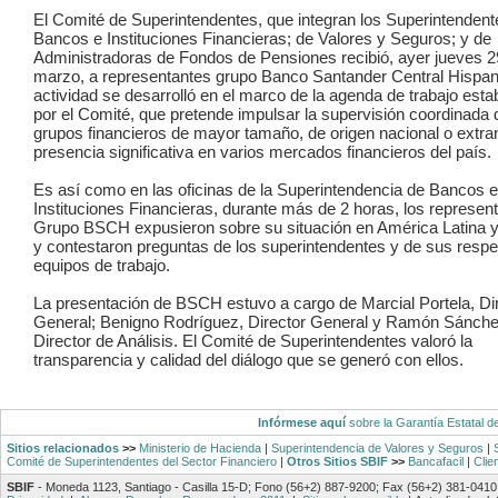
El Comité de Superintendentes, que integran los Superintendent
Bancos e Instituciones Financieras; de Valores y Seguros; y de
Administradoras de Fondos de Pensiones recibió, ayer jueves 2
marzo, a representantes grupo Banco Santander Central Hispan
actividad se desarrolló en el marco de la agenda de trabajo esta
por el Comité, que pretende impulsar la supervisión coordinada 
grupos financieros de mayor tamaño, de origen nacional o extra
presencia significativa en varios mercados financieros del país.
Es así como en las oficinas de la Superintendencia de Bancos e
Instituciones Financieras, durante más de 2 horas, los represen
Grupo BSCH expusieron sobre su situación en América Latina y
y contestaron preguntas de los superintendentes y de sus respe
equipos de trabajo.
La presentación de BSCH estuvo a cargo de Marcial Portela, Di
General; Benigno Rodríguez, Director General y Ramón Sánche
Director de Análisis. El Comité de Superintendentes valoró la
transparencia y calidad del diálogo que se generó con ellos.
Infórmese aquí
sobre la Garantía Estatal d
Sitios relacionados
>>
Ministerio de Hacienda
|
Superintendencia de Valores y Seguros
|
Comité de Superintendentes del Sector Financiero
|
Otros Sitios SBIF
>>
Bancafacil
|
Clie
SBIF
- Moneda 1123, Santiago - Casilla 15-D; Fono (56+2) 887-9200; Fax (56+2) 381-0410