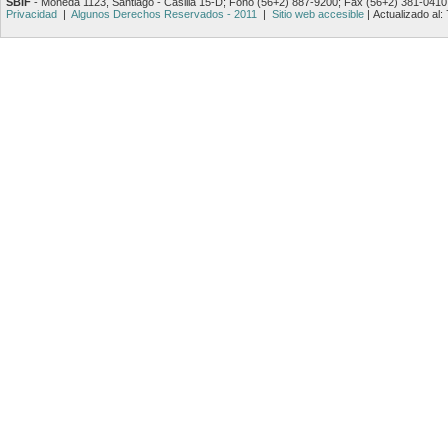
SBIF
- Moneda 1123, Santiago - Casilla 15-D; Fono (56+2) 887-9200; Fax (56+2) 381-0410
Privacidad
|
Algunos Derechos Reservados - 2011
|
Sitio web accesible
|
Actualizado al: