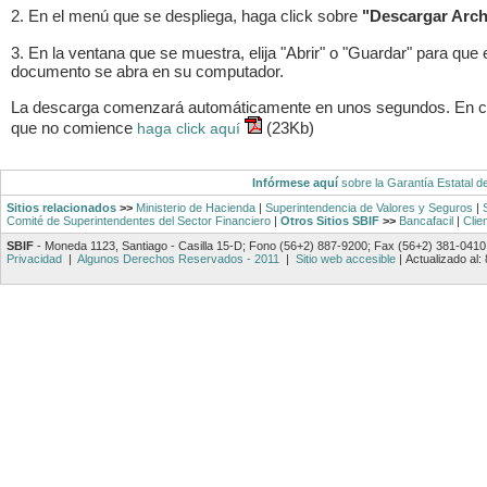
2. En el menú que se despliega, haga click sobre
"Descargar Arch
3. En la ventana que se muestra, elija "Abrir" o "Guardar" para que 
documento se abra en su computador.
La descarga comenzará automáticamente en unos segundos. En 
que no comience
(23Kb)
haga click aquí
Infórmese aquí
sobre la Garantía Estatal d
Sitios relacionados
>>
Ministerio de Hacienda
|
Superintendencia de Valores y Seguros
|
Comité de Superintendentes del Sector Financiero
|
Otros Sitios SBIF
>>
Bancafacil
|
Clie
SBIF
- Moneda 1123, Santiago - Casilla 15-D; Fono (56+2) 887-9200; Fax (56+2) 381-0410
Privacidad
|
Algunos Derechos Reservados - 2011
|
Sitio web accesible
|
Actualizado al: