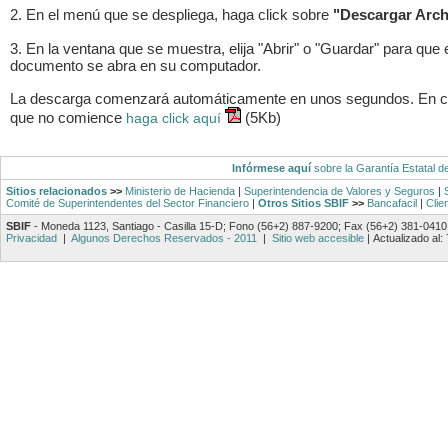
2. En el menú que se despliega, haga click sobre
"Descargar Arch
3. En la ventana que se muestra, elija "Abrir" o "Guardar" para que 
documento se abra en su computador.
La descarga comenzará automáticamente en unos segundos. En 
que no comience
(5Kb)
haga click aquí
Infórmese aquí
sobre la Garantía Estatal d
Sitios relacionados
>>
Ministerio de Hacienda
|
Superintendencia de Valores y Seguros
|
Comité de Superintendentes del Sector Financiero
|
Otros Sitios SBIF
>>
Bancafacil
|
Clie
SBIF
- Moneda 1123, Santiago - Casilla 15-D; Fono (56+2) 887-9200; Fax (56+2) 381-0410
Privacidad
|
Algunos Derechos Reservados - 2011
|
Sitio web accesible
|
Actualizado al: