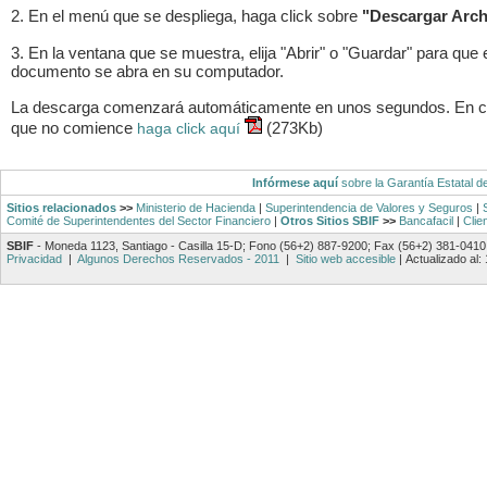
2. En el menú que se despliega, haga click sobre
"Descargar Arch
3. En la ventana que se muestra, elija "Abrir" o "Guardar" para que 
documento se abra en su computador.
La descarga comenzará automáticamente en unos segundos. En 
que no comience
(273Kb)
haga click aquí
Infórmese aquí
sobre la Garantía Estatal d
Sitios relacionados
>>
Ministerio de Hacienda
|
Superintendencia de Valores y Seguros
|
Comité de Superintendentes del Sector Financiero
|
Otros Sitios SBIF
>>
Bancafacil
|
Clie
SBIF
- Moneda 1123, Santiago - Casilla 15-D; Fono (56+2) 887-9200; Fax (56+2) 381-0410
Privacidad
|
Algunos Derechos Reservados - 2011
|
Sitio web accesible
|
Actualizado al: