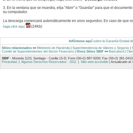
3. En la ventana que se muestra, elija "Abrir" o "Guardar" para que el documento
su computador.
La descarga comenzará automáticamente en unos segundos. En caso de que n
(24Kb)
haga click aquí
Infórmese aquí
sobre la Garantía Estatal d
Sitios relacionados
>>
Ministerio de Hacienda
|
Superintendencia de Valores y Seguros
|
Comité de Superintendentes del Sector Financiero
|
Otros Sitios SBIF
>>
Bancafacil
|
Clie
SBIF
- Moneda 1123, Santiago - Casilla 15-D; Fono (56+2) 887-9200; Fax (56+2) 381-0410
Privacidad
|
Algunos Derechos Reservados - 2011
|
Sitio web accesible
|
Actualizado al: