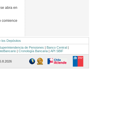
 se abra en
o comience
e los Depósitos
Superintendencia de Pensiones
|
Banco Central
|
nteBancario
|
Cronología Bancaria
|
API SBIF
 6.8.2026