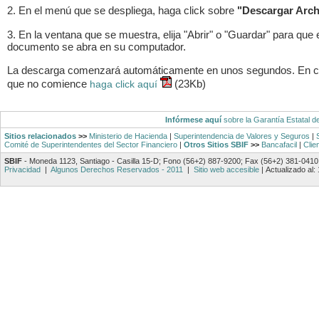
2. En el menú que se despliega, haga click sobre
"Descargar Arch
3. En la ventana que se muestra, elija "Abrir" o "Guardar" para que 
documento se abra en su computador.
La descarga comenzará automáticamente en unos segundos. En 
que no comience
(23Kb)
haga click aquí
Infórmese aquí
sobre la Garantía Estatal d
Sitios relacionados
>>
Ministerio de Hacienda
|
Superintendencia de Valores y Seguros
|
Comité de Superintendentes del Sector Financiero
|
Otros Sitios SBIF
>>
Bancafacil
|
Clie
SBIF
- Moneda 1123, Santiago - Casilla 15-D; Fono (56+2) 887-9200; Fax (56+2) 381-0410
Privacidad
|
Algunos Derechos Reservados - 2011
|
Sitio web accesible
|
Actualizado al: