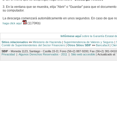
3. En la ventana que se muestra, elija "Abrir" o "Guardar" para que el documento
su computador.
La descarga comenzará automáticamente en unos segundos. En caso de que n
(1170Kb)
haga click aquí
Infórmese aquí
sobre la Garantía Estatal d
Sitios relacionados
>>
Ministerio de Hacienda
|
Superintendencia de Valores y Seguros
|
Comité de Superintendentes del Sector Financiero
|
Otros Sitios SBIF
>>
Bancafacil
|
Clie
SBIF
- Moneda 1123, Santiago - Casilla 15-D; Fono (56+2) 887-9200; Fax (56+2) 381-0410
Privacidad
|
Algunos Derechos Reservados - 2011
|
Sitio web accesible
|
Actualizado al: