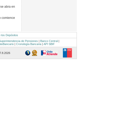
 se abra en
o comience
e los Depósitos
Superintendencia de Pensiones
|
Banco Central
|
nteBancario
|
Cronología Bancaria
|
API SBIF
 7.8.2026