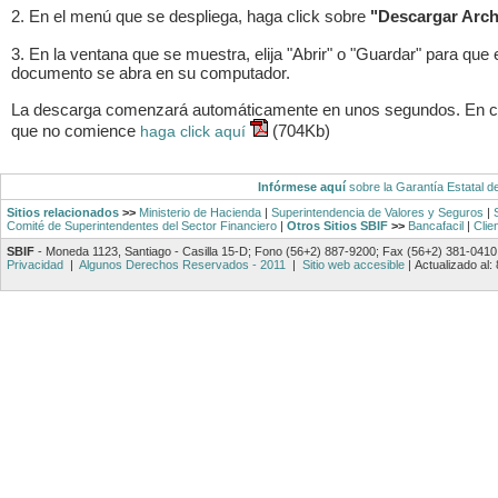
2. En el menú que se despliega, haga click sobre
"Descargar Arch
3. En la ventana que se muestra, elija "Abrir" o "Guardar" para que 
documento se abra en su computador.
La descarga comenzará automáticamente en unos segundos. En 
que no comience
(704Kb)
haga click aquí
Infórmese aquí
sobre la Garantía Estatal d
Sitios relacionados
>>
Ministerio de Hacienda
|
Superintendencia de Valores y Seguros
|
Comité de Superintendentes del Sector Financiero
|
Otros Sitios SBIF
>>
Bancafacil
|
Clie
SBIF
- Moneda 1123, Santiago - Casilla 15-D; Fono (56+2) 887-9200; Fax (56+2) 381-0410
Privacidad
|
Algunos Derechos Reservados - 2011
|
Sitio web accesible
|
Actualizado al: