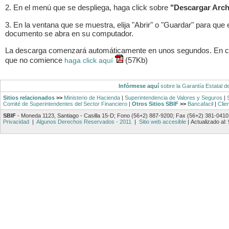
2. En el menú que se despliega, haga click sobre
"Descargar Arch
3. En la ventana que se muestra, elija "Abrir" o "Guardar" para que 
documento se abra en su computador.
La descarga comenzará automáticamente en unos segundos. En 
que no comience
(57Kb)
haga click aquí
Infórmese aquí
sobre la Garantía Estatal d
Sitios relacionados
>>
Ministerio de Hacienda
|
Superintendencia de Valores y Seguros
|
Comité de Superintendentes del Sector Financiero
|
Otros Sitios SBIF
>>
Bancafacil
|
Clie
SBIF
- Moneda 1123, Santiago - Casilla 15-D; Fono (56+2) 887-9200; Fax (56+2) 381-0410
Privacidad
|
Algunos Derechos Reservados - 2011
|
Sitio web accesible
|
Actualizado al: