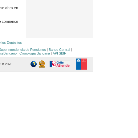
 se abra en
o comience
e los Depósitos
Superintendencia de Pensiones
|
Banco Central
|
nteBancario
|
Cronología Bancaria
|
API SBIF
 8.8.2026