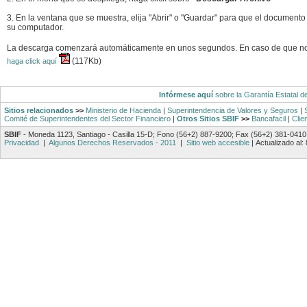
3. En la ventana que se muestra, elija "Abrir" o "Guardar" para que el documento
su computador.
La descarga comenzará automáticamente en unos segundos. En caso de que n
(117Kb)
haga click aquí
Infórmese aquí
sobre la Garantía Estatal d
Sitios relacionados
>>
Ministerio de Hacienda
|
Superintendencia de Valores y Seguros
|
Comité de Superintendentes del Sector Financiero
|
Otros Sitios SBIF
>>
Bancafacil
|
Clie
SBIF
- Moneda 1123, Santiago - Casilla 15-D; Fono (56+2) 887-9200; Fax (56+2) 381-0410
Privacidad
|
Algunos Derechos Reservados - 2011
|
Sitio web accesible
|
Actualizado al: