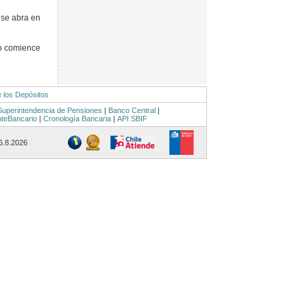
 se abra en
o comience
e los Depósitos
Superintendencia de Pensiones
|
Banco Central
|
nteBancario
|
Cronología Bancaria
|
API SBIF
 6.8.2026