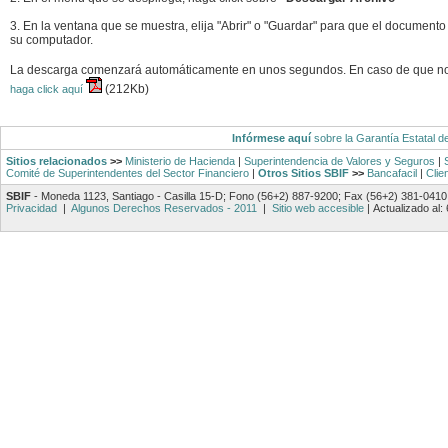
3. En la ventana que se muestra, elija "Abrir" o "Guardar" para que el documento
su computador.
La descarga comenzará automáticamente en unos segundos. En caso de que n
(212Kb)
haga click aquí
Infórmese aquí
sobre la Garantía Estatal d
Sitios relacionados
>>
Ministerio de Hacienda
|
Superintendencia de Valores y Seguros
|
Comité de Superintendentes del Sector Financiero
|
Otros Sitios SBIF
>>
Bancafacil
|
Clie
SBIF
- Moneda 1123, Santiago - Casilla 15-D; Fono (56+2) 887-9200; Fax (56+2) 381-0410
Privacidad
|
Algunos Derechos Reservados - 2011
|
Sitio web accesible
|
Actualizado al: