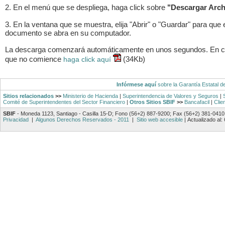
2. En el menú que se despliega, haga click sobre
"Descargar Arch
3. En la ventana que se muestra, elija "Abrir" o "Guardar" para que 
documento se abra en su computador.
La descarga comenzará automáticamente en unos segundos. En 
que no comience
(34Kb)
haga click aquí
Infórmese aquí
sobre la Garantía Estatal d
Sitios relacionados
>>
Ministerio de Hacienda
|
Superintendencia de Valores y Seguros
|
Comité de Superintendentes del Sector Financiero
|
Otros Sitios SBIF
>>
Bancafacil
|
Clie
SBIF
- Moneda 1123, Santiago - Casilla 15-D; Fono (56+2) 887-9200; Fax (56+2) 381-0410
Privacidad
|
Algunos Derechos Reservados - 2011
|
Sitio web accesible
|
Actualizado al: