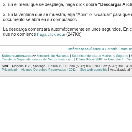
2. En el menú que se despliega, haga click sobre
"Descargar Arch
3. En la ventana que se muestra, elija "Abrir" o "Guardar" para que 
documento se abra en su computador.
La descarga comenzará automáticamente en unos segundos. En 
que no comience
(247Kb)
haga click aquí
Infórmese aquí
sobre la Garantía Estatal d
Sitios relacionados
>>
Ministerio de Hacienda
|
Superintendencia de Valores y Seguros
|
Comité de Superintendentes del Sector Financiero
|
Otros Sitios SBIF
>>
Bancafacil
|
Clie
SBIF
- Moneda 1123, Santiago - Casilla 15-D; Fono (56+2) 887-9200; Fax (56+2) 381-0410
Privacidad
|
Algunos Derechos Reservados - 2011
|
Sitio web accesible
|
Actualizado al: