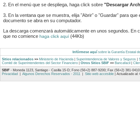
2. En el menú que se despliega, haga click sobre
"Descargar Arch
3. En la ventana que se muestra, elija "Abrir" o "Guardar" para que 
documento se abra en su computador.
La descarga comenzará automáticamente en unos segundos. En 
que no comience
(44Kb)
haga click aquí
Infórmese aquí
sobre la Garantía Estatal d
Sitios relacionados
>>
Ministerio de Hacienda
|
Superintendencia de Valores y Seguros
|
Comité de Superintendentes del Sector Financiero
|
Otros Sitios SBIF
>>
Bancafacil
|
Clie
SBIF
- Moneda 1123, Santiago - Casilla 15-D; Fono (56+2) 887-9200; Fax (56+2) 381-0410
Privacidad
|
Algunos Derechos Reservados - 2011
|
Sitio web accesible
|
Actualizado al: