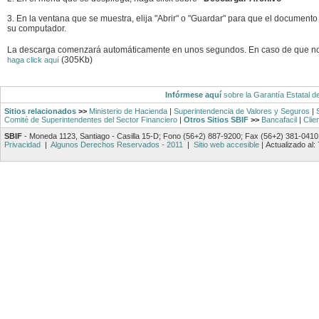
3. En la ventana que se muestra, elija "Abrir" o "Guardar" para que el documento
su computador.
La descarga comenzará automáticamente en unos segundos. En caso de que n
(305Kb)
haga click aquí
Infórmese aquí
sobre la Garantía Estatal d
Sitios relacionados
>>
Ministerio de Hacienda
|
Superintendencia de Valores y Seguros
|
Comité de Superintendentes del Sector Financiero
|
Otros Sitios SBIF
>>
Bancafacil
|
Clie
SBIF
- Moneda 1123, Santiago - Casilla 15-D; Fono (56+2) 887-9200; Fax (56+2) 381-0410
Privacidad
|
Algunos Derechos Reservados - 2011
|
Sitio web accesible
|
Actualizado al: