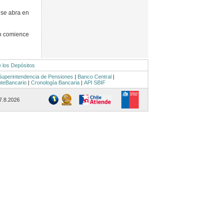
 se abra en
o comience
e los Depósitos
Superintendencia de Pensiones
|
Banco Central
|
nteBancario
|
Cronología Bancaria
|
API SBIF
 7.8.2026