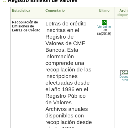
Registro Emisión de Valores
Estadística
Comentario
Ultimo
Arch
dispon
Recopilación de
Letras de crédito
Emisiones de
Ver último
inscritas en el
Letras de Crédito
578
(2019)
Kb
Registro de
Valores de CMF
Bancos. Esta
información
comprende una
recopilación de las
inscripciones
Desca
arch
efectuadas desde
el año 1986 en el
Registro Público
de Valores.
Archivos anuales
disponibles con
recopilación desde