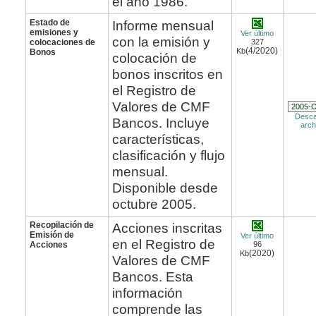
el año 1986.
Estado de
Informe mensual
emisiones y
Ver último
con la emisión y
colocaciones de
327
(4/2020)
Kb
Bonos
colocación de
bonos inscritos en
el Registro de
Valores de CMF
Desca
Bancos. Incluye
arch
características,
clasificación y flujo
mensual.
Disponible desde
octubre 2005.
Recopilación de
Acciones inscritas
Emisión de
Ver último
en el Registro de
Acciones
96
(2020)
Kb
Valores de CMF
Bancos. Esta
información
comprende las