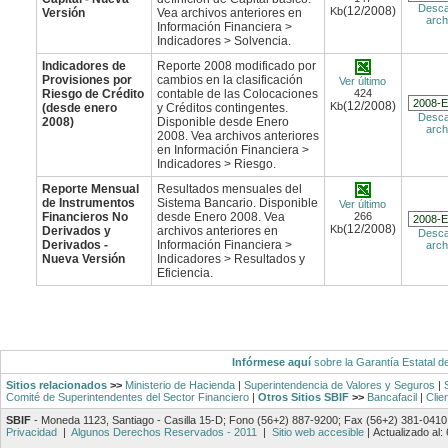
Desca
(12/2008)
Kb
Versión
Vea archivos anteriores en
arch
Información Financiera >
Indicadores > Solvencia.
Indicadores de
Reporte 2008 modificado por
Provisiones por
cambios en la clasificación
Ver último
Riesgo de Crédito
contable de las Colocaciones
424
(12/2008)
Kb
(desde enero
y Créditos contingentes.
Desca
2008)
Disponible desde Enero
arch
2008. Vea archivos anteriores
en Información Financiera >
Indicadores > Riesgo.
Reporte Mensual
Resultados mensuales del
de Instrumentos
Sistema Bancario. Disponible
Ver último
Financieros No
desde Enero 2008. Vea
266
(12/2008)
Kb
Derivados y
archivos anteriores en
Desca
Derivados -
Información Financiera >
arch
Nueva Versión
Indicadores > Resultados y
Eficiencia.
Infórmese aquí
sobre la Garantía Estatal d
Sitios relacionados
>>
Ministerio de Hacienda
|
Superintendencia de Valores y Seguros
|
Comité de Superintendentes del Sector Financiero
|
Otros Sitios SBIF
>>
Bancafacil
|
Clie
SBIF
- Moneda 1123, Santiago - Casilla 15-D; Fono (56+2) 887-9200; Fax (56+2) 381-0410
Privacidad
|
Algunos Derechos Reservados - 2011
|
Sitio web accesible
|
Actualizado al: