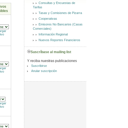
Consultas y Encuestas de
ivos
Tarifas
ibles
Tasas y Comisiones de Pizarra
Cooperativas
Emisores No Bancarios (Casas
Comerciales)
rgar
Información Regional
ivo
Nuevos Reportes Financieros
Suscríbase al mailing list
Y reciba nuestras publicaciones
Suscribirse
rgar
Anular suscripción
ivo
rgar
ivo