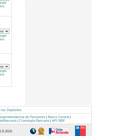
rgar
ivo
rgar
ivo
rgar
ivo
e los Depósitos
Superintendencia de Pensiones
|
Banco Central
|
nteBancario
|
Cronología Bancaria
|
API SBIF
 6.8.2026