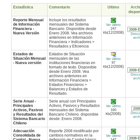
Estadística
Comentario
Ultimo
Arch
dispon
Reporte Mensual
Incluye los resultados
de Información
mensuales del Sistema
Ver último
Financiera -
Bancario. Disponible desde
247
(12/2008)
Kb
Nueva Versión
Enero 2008. Vea archivos
Desca
anteriores en Información
arch
Financiera > Indicadores >
Resultados y Eficiencia
Estados de
Estados de Situación
Situación Mensual
mensuales de las
Ver último
- Nueva versión
instituciones financieras en
97
(12/2008)
Kb
formato de texto. Disponible
desde Enero 2008. Vea
Desca
archivos anteriores en
arch
Información Financiera >
Estados Financieros >
Balances y Estados de
Resultado.
Serie Anual -
Serie anual con Principales
Principales
Activos, Pasivos y Resultados
Ver último
Activos, Pasivos
mensuales del Sistema
160
Desca
(2008)
Kb
y Resultados del
Bancario Chileno. disponible
arch
Sistema Bancario
desde: Enero 2008.
Chileno
Adecuación
Reporte 2008 modificado por
Consolidada de
cambios normativos en la
Ver último
Capital - Nueva
definición de Capital básico.
147