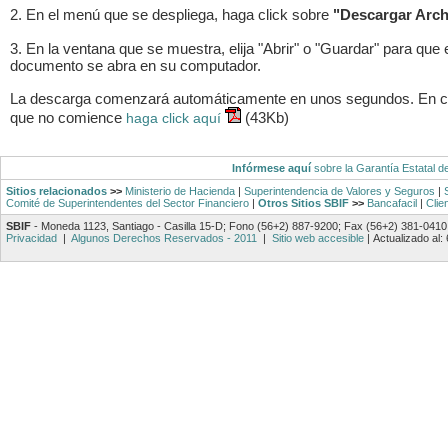
2. En el menú que se despliega, haga click sobre
"Descargar Arch
3. En la ventana que se muestra, elija "Abrir" o "Guardar" para que 
documento se abra en su computador.
La descarga comenzará automáticamente en unos segundos. En 
que no comience
(43Kb)
haga click aquí
Infórmese aquí
sobre la Garantía Estatal d
Sitios relacionados
>>
Ministerio de Hacienda
|
Superintendencia de Valores y Seguros
|
Comité de Superintendentes del Sector Financiero
|
Otros Sitios SBIF
>>
Bancafacil
|
Clie
SBIF
- Moneda 1123, Santiago - Casilla 15-D; Fono (56+2) 887-9200; Fax (56+2) 381-0410
Privacidad
|
Algunos Derechos Reservados - 2011
|
Sitio web accesible
|
Actualizado al: