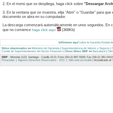
2. En el menú que se despliega, haga click sobre
"Descargar Arch
3. En la ventana que se muestra, elija "Abrir" o "Guardar" para que 
documento se abra en su computador.
La descarga comenzará automáticamente en unos segundos. En 
que no comience
(368Kb)
haga click aquí
Infórmese aquí
sobre la Garantía Estatal d
Sitios relacionados
>>
Ministerio de Hacienda
|
Superintendencia de Valores y Seguros
|
Comité de Superintendentes del Sector Financiero
|
Otros Sitios SBIF
>>
Bancafacil
|
Clie
SBIF
- Moneda 1123, Santiago - Casilla 15-D; Fono (56+2) 887-9200; Fax (56+2) 381-0410
Privacidad
|
Algunos Derechos Reservados - 2011
|
Sitio web accesible
|
Actualizado al: