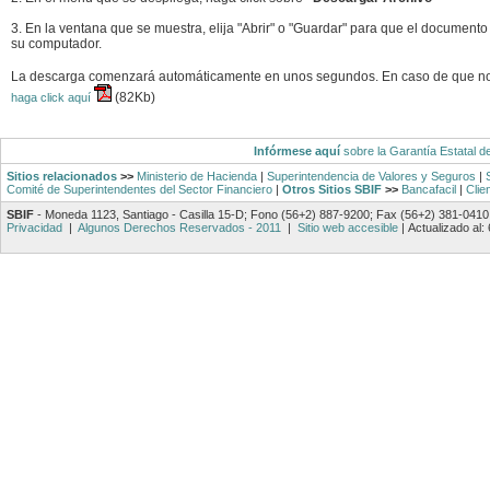
3. En la ventana que se muestra, elija "Abrir" o "Guardar" para que el documento
su computador.
La descarga comenzará automáticamente en unos segundos. En caso de que n
(82Kb)
haga click aquí
Infórmese aquí
sobre la Garantía Estatal d
Sitios relacionados
>>
Ministerio de Hacienda
|
Superintendencia de Valores y Seguros
|
Comité de Superintendentes del Sector Financiero
|
Otros Sitios SBIF
>>
Bancafacil
|
Clie
SBIF
- Moneda 1123, Santiago - Casilla 15-D; Fono (56+2) 887-9200; Fax (56+2) 381-0410
Privacidad
|
Algunos Derechos Reservados - 2011
|
Sitio web accesible
|
Actualizado al: