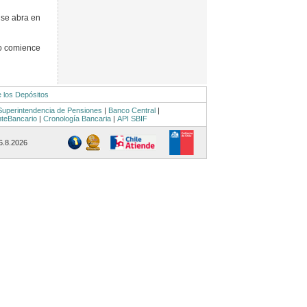
 se abra en
o comience
e los Depósitos
Superintendencia de Pensiones
|
Banco Central
|
nteBancario
|
Cronología Bancaria
|
API SBIF
 6.8.2026