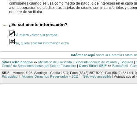
comisiones cuando se usa como medio de pago, o de intereses en el caso q
a una operación de crédito. Las tarjetas de crédito son intransferibles y debe
nombre de su titular.
¿Es suficiente información?
Sí, quiero volver a la portada
No, quiero solicitar información extra
Infórmese aquí
sobre la Garantía Estatal d
Sitios relacionados
>>
Ministerio de Hacienda
|
Superintendencia de Valores y Seguros
|
Comité de Superintendentes del Sector Financiero
|
Otros Sitios SBIF
>>
Bancafacil
|
Clie
SBIF
- Moneda 1123, Santiago - Casilla 15-D; Fono (56+2) 887-9200; Fax (56+2) 381-0410
Privacidad
|
Algunos Derechos Reservados - 2011
|
Sitio web accesible
|
Actualizado al: