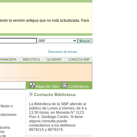
tando la versión antigua que no está actualizada. Para
Directorio de temas
Mapa del Sitio
Contáctenos
Contacto Biblioteca
La Biblioteca de la SBIF atiende al
itular o
público de Lunes a Viernes, de 9 a
13:30 horas, en Moneda N° 1123
restaciones
Piso 4, Santiago Centro. Si tiene
alguna consulta puede
contactarnos a los teléfonos
macena
8879215 y 8879374.
omo
o de