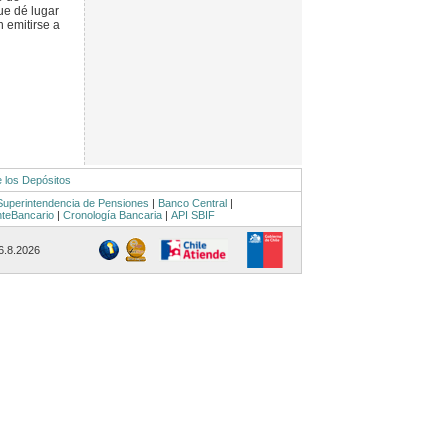
ue dé lugar
n emitirse a
e los Depósitos
Superintendencia de Pensiones
|
Banco Central
|
nteBancario
|
Cronología Bancaria
|
API SBIF
 6.8.2026