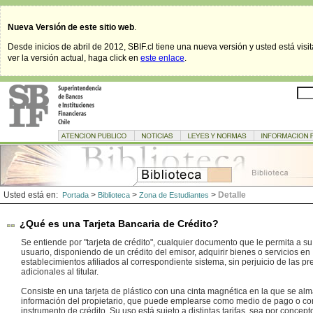
Nueva Versión de este sitio web
.
Desde inicios de abril de 2012, SBIF.cl tiene una nueva versión y usted está visi
ver la versión actual, haga click en
este enlace
.
Usted está en:
>
>
>
Detalle
Portada
Biblioteca
Zona de Estudiantes
¿Qué es una Tarjeta Bancaria de Crédito?
Se entiende por "tarjeta de crédito", cualquier documento que le permita a su t
usuario, disponiendo de un crédito del emisor, adquirir bienes o servicios en
establecimientos afiliados al correspondiente sistema, sin perjuicio de las p
adicionales al titular.
Consiste en una tarjeta de plástico con una cinta magnética en la que se al
información del propietario, que puede emplearse como medio de pago o c
instrumento de crédito. Su uso está sujeto a distintas tarifas, sea por concept